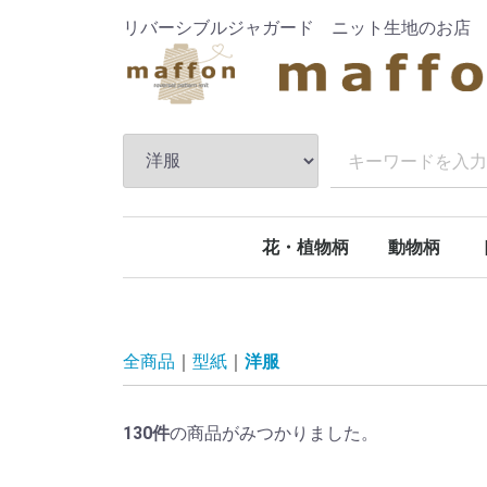
リバーシブルジャガード ニット生地のお店
花・植物柄
動物柄
全商品
型紙
洋服
130
件
の商品がみつかりました。