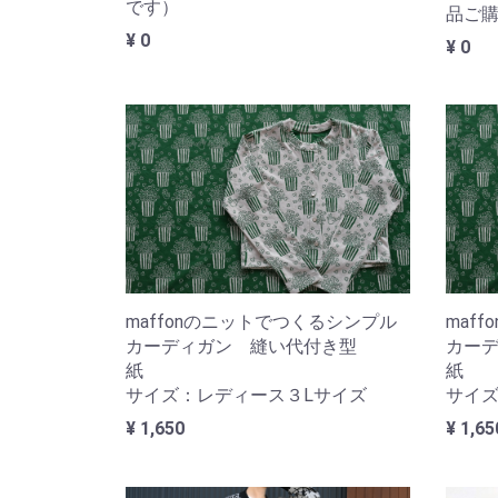
です）
品ご
¥ 0
¥ 0
maffonのニットでつくるシンプル
maf
カーディガン 縫い代付き型
カー
紙
サイズ：レディース３Lサイズ
サイズ
¥ 1,650
¥ 1,65