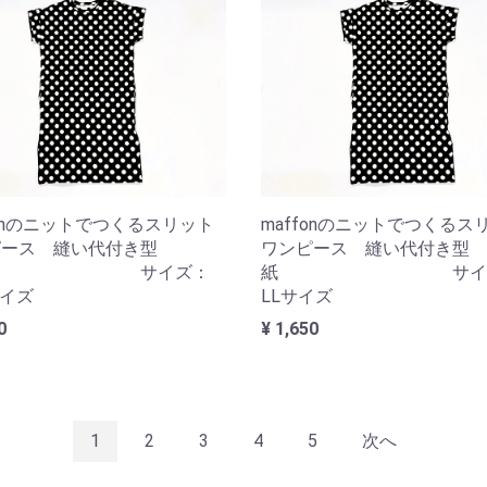
fonのニットでつくるスリット
maffonのニットでつくるス
ピース 縫い代付き型
ワンピース 縫い代付き型
 サイズ：
紙 サイズ：
サイズ
LLサイズ
0
¥ 1,650
1
2
3
4
5
次へ