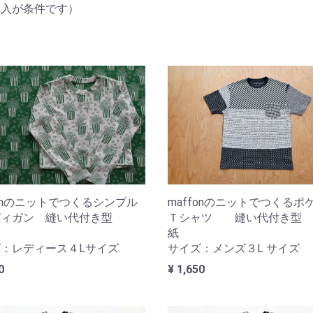
購入が条件です）
maffonのニットでつくるポ
fonのニットでつくるシンプル
Ｔシャツ 縫い代付き型
ディガン 縫い代付き型
紙
サイズ：メンズ３L サイズ
：レディース４Lサイズ
¥ 1,650
0