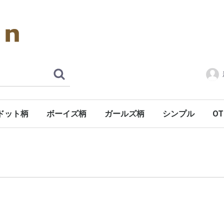
ドット柄
ボーイズ柄
ガールズ柄
シンプル
OT
オ
そ
カ
キ