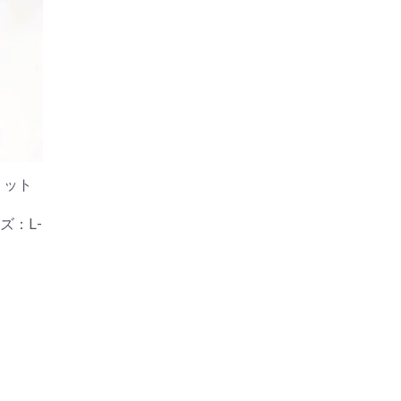
リット
L-