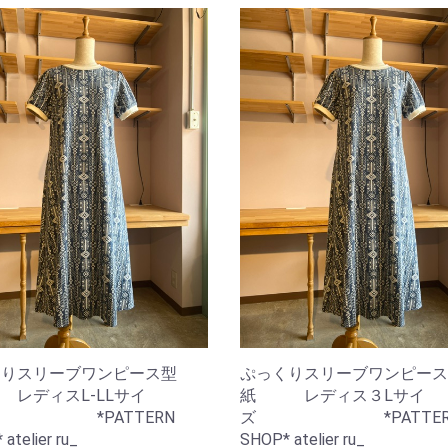
くりスリーブワンピース型
ぷっくりスリーブワンピース
レディスL-LLサイ
紙 レディス３Lサイ
*PATTERN
ズ *PATTER
atelier ru_
SHOP* atelier ru_