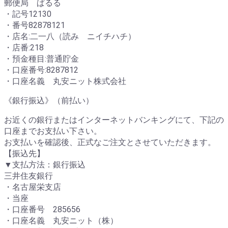
郵便局 ぱるる
・記号12130
・番号82878121
・店名:二一八（読み ニイチハチ）
・店番:218
・預金種目:普通貯金
・口座番号:8287812
・口座名義 丸安ニット株式会社
《銀行振込》（前払い）
お近くの銀行またはインターネットバンキングにて、下記の
口座までお支払い下さい。
お支払いを確認後、正式なご注文とさせていただきます。
【振込先】
▼支払方法：銀行振込
三井住友銀行
・名古屋栄支店
・当座
・口座番号 285656
・口座名義 丸安ニット（株）