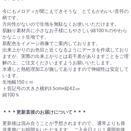
今にもメロディが聞こえてきそうな、とてもかわいい音符の
柄です。
方向性がないので生地を無駄なくお使いいただけます。
肌触り素材共に小さなお子様にもやさしい綿100％のやわら
かなニット生地です。
新配色をイメージ画像でご案内しております。
出来上がりのお色目と近くなるようにデータを作成しており
ますが、実際の出来上がりとは若干差がありますことをご理
解の上、ご注文くださいますようお願いいたします。
水通しと熱処理加工が施してありますので伸縮性は安定して
います。
生地幅150ｃｍ
ト音記号の大きさ横約3.5cm×縦4.2㎝
綿100％
＊＊＊更新直後のお届けについて＊＊＊
更新後は混み合うことが予想されますので、 通常よりも発
送業務にお時間をいただきます。 ご入金日より１週間前後