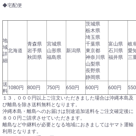
◆宅配便
茨城県
栃木県
埼玉県
地
青森県
宮城県
千葉県
富山県
岐
域
北海道
岩手県
山形県
新潟県
東京都
石川県
愛
詳
秋田県
福島県
神奈川県
福井県
三
細
山梨県
長野県
静岡県
送
1080円
800円
750円
650円
600円
600円
55
料
１３，０００円以上ご注文いただきました場合は沖縄本島及
び離島を除き送料無料となります。
沖縄本島・離島へのお届けは別途追加送料をご注文確定後に
８００円ご請求させていただきます。
離島など中継料が必要となる地域におきましてはヤマト運輸
利用となります。