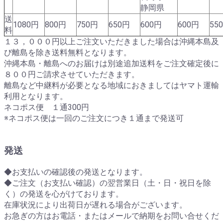
静岡県
送
1080円
800円
750円
650円
600円
600円
55
料
１３，０００円以上ご注文いただきました場合は沖縄本島及
び離島を除き送料無料となります。
沖縄本島・離島へのお届けは別途追加送料をご注文確定後に
８００円ご請求させていただきます。
離島など中継料が必要となる地域におきましてはヤマト運輸
利用となります。
ネコポス便 １通300円
※ネコポス便は一回のご注文につき１通まで発送可
発送
◆お支払いの確認後の発送となります。
◆ご注文（お支払い確認）の翌営業日（土・日・祝日を除
く）の発送を心がけております。
在庫状況により出荷日が遅れる場合がございます。
お急ぎの方はお電話・またはメールで納期をお問い合せくだ