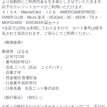
より自動的にご利用代金を引き落としさせていただきます。
以下のクレジットカードがご利用いただけます。
ＶＩＳＡ・MasterCard・ＪＣＢ・AMERICANEXPRESS・
DINER CLUB・Nicos 楽天・UFJCard・DC・AEON・TS３・
MUFGCARD・DISCAVER
※当店ではSSLを利用しておりますので、カード番号は暗号
化されて送信されます。ご安心してご利用ください。
《郵便振替》
郵便局 ぱるる
・記号12130
・番号82878121
・店名:二一八（読み ニイチハチ）
・店番:218
・預金種目:普通貯金
・口座番号:8287812
・口座名義 丸安ニット株式会社
《銀行振込》（前払い）
お近くの銀行またはインターネットバンキングにて、下記の