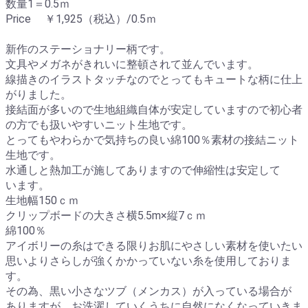
数量1＝0.5ｍ
Price ￥1,925（税込）/0.5ｍ
新作のステーショナリー柄です。
文具やメガネがきれいに整頓されて並んでいます。
線描きのイラストタッチなのでとってもキュートな柄に仕上
がりました。
接結面が多いので生地組織自体が安定していますので初心者
の方でも扱いやすいニット生地です。
とってもやわらかで気持ちの良い綿100％素材の接結ニット
生地です。
水通しと熱加工が施してありますので伸縮性は安定して
います。
生地幅150ｃｍ
クリップボードの大きさ横5.5m×縦7ｃｍ
綿100％
アイボリーの糸はできる限りお肌にやさしい素材を使いたい
思いよりさらしが強くかかっていない糸を使用しておりま
す。
その為、黒い小さなツブ（メンカス）が入っている場合が
ありますが、お洗濯していくうちに自然になくなっていきま