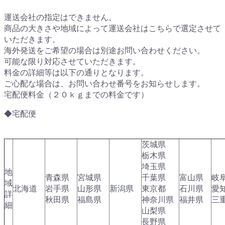
運送会社の指定はできません。
商品の大きさや地域によって運送会社はこちらで選定させて
いただきます。
海外発送をご希望の場合は別途お問い合わせください。
可能な限り対応させていただきます。
料金の詳細等は以下の通りとなります。
ご心配な場合は、お問い合わせ番号をお知らせします。
宅配便料金（２０ｋｇまでの料金です）
◆宅配便
茨城県
栃木県
埼玉県
地
青森県
宮城県
千葉県
富山県
岐
域
北海道
岩手県
山形県
新潟県
東京都
石川県
愛
詳
秋田県
福島県
神奈川県
福井県
三
細
山梨県
長野県