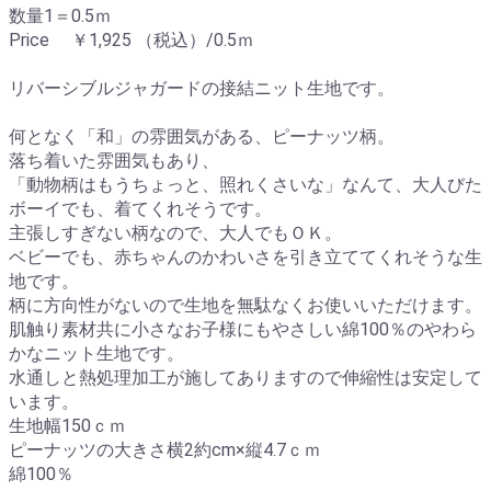
数量1＝0.5ｍ
Price ￥1,925 （税込）/0.5ｍ
リバーシブルジャガードの接結ニット生地です。
何となく「和」の雰囲気がある、ピーナッツ柄。
落ち着いた雰囲気もあり、
「動物柄はもうちょっと、照れくさいな」なんて、大人びた
ボーイでも、着てくれそうです。
主張しすぎない柄なので、大人でもＯＫ。
ベビーでも、赤ちゃんのかわいさを引き立ててくれそうな生
地です。
柄に方向性がないので生地を無駄なくお使いいただけます。
肌触り素材共に小さなお子様にもやさしい綿100％のやわら
かなニット生地です。
水通しと熱処理加工が施してありますので伸縮性は安定して
います。
生地幅150ｃｍ
ピーナッツの大きさ横2約cm×縦4.7ｃｍ
綿100％