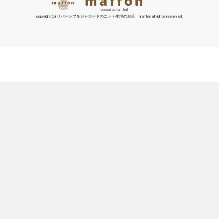
copyright (c) リバーシブルジャガードのニット生地のお店 maffon all rights reserved.