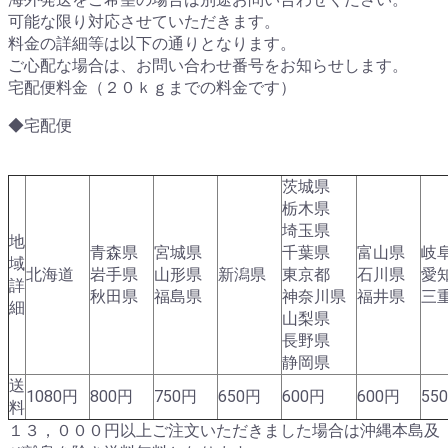
可能な限り対応させていただきます。
料金の詳細等は以下の通りとなります。
ご心配な場合は、お問い合わせ番号をお知らせします。
宅配便料金（２０ｋｇまでの料金です）
◆宅配便
茨城県
栃木県
埼玉県
地
青森県
宮城県
千葉県
富山県
岐
域
北海道
岩手県
山形県
新潟県
東京都
石川県
愛
詳
秋田県
福島県
神奈川県
福井県
三
細
山梨県
長野県
静岡県
送
1080円
800円
750円
650円
600円
600円
55
料
１３，０００円以上ご注文いただきました場合は沖縄本島及